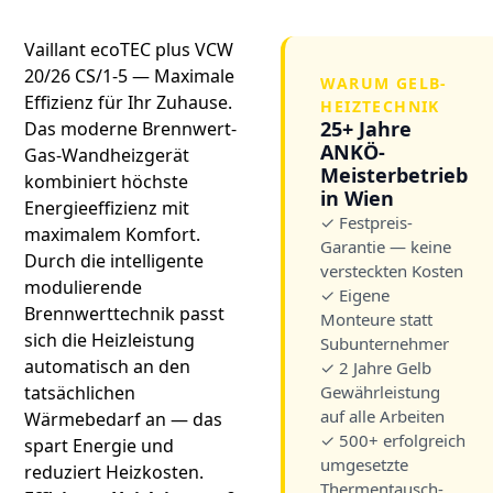
Vaillant ecoTEC plus VCW
20/26 CS/1-5 — Maximale
WARUM GELB-
Effizienz für Ihr Zuhause.
HEIZTECHNIK
25+ Jahre
Das moderne Brennwert-
ANKÖ-
Gas-Wandheizgerät
Meisterbetrieb
kombiniert höchste
in Wien
Energieeffizienz mit
✓ Festpreis-
maximalem Komfort.
Garantie — keine
Durch die intelligente
versteckten Kosten
modulierende
✓ Eigene
Brennwerttechnik passt
Monteure statt
sich die Heizleistung
Subunternehmer
automatisch an den
✓ 2 Jahre Gelb
tatsächlichen
Gewährleistung
auf alle Arbeiten
Wärmebedarf an — das
✓ 500+ erfolgreich
spart Energie und
umgesetzte
reduziert Heizkosten.
Thermentausch-