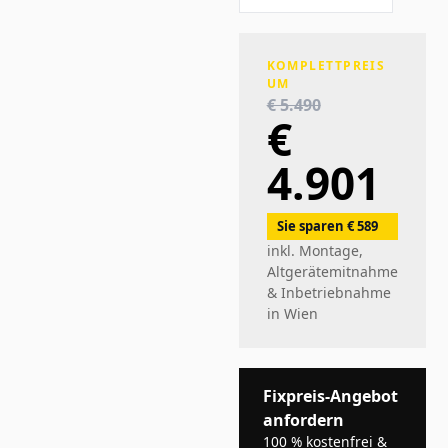
KOMPLETTPREIS
UM
€ 5.490
€
4.901
Sie sparen € 589
inkl. Montage,
Altgerätemitnahme
&
Inbetriebnahme
in Wien
Fixpreis-Angebot
anfordern
100 % kostenfrei &