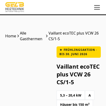
Alle
Vaillant ecoTEC plus VCW 26
Home
Gasthermen
CS/1-5
★ FRÜHLINGSAKTION ·
BIS 30. JUNI 2026
Vaillant ecoTEC
plus VCW 26
CS/1-5
5,3 – 20,4 kW
A
Häuser bis 150 m²