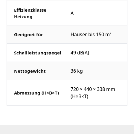
Effizienzklasse
A
Heizung
Häuser bis 150 m²
Geeignet für
49 dB(A)
Schallleistungspegel
36 kg
Nettogewicht
720 × 440 × 338 mm
Abmessung (H×B×T)
(H×B×T)