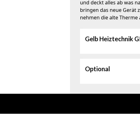
und deckt alles ab was na
bringen das neue Gerät z
nehmen die alte Therme 
Gelb Heiztechnik 
inkl. Wegzeit in Wie
inkl. Entsorgung de
inkl. Installationsa
Fachgerechte Entso
2 Jahre Vaillant/Bo
Ratenzahlung & Fin
Heiztechnik Gewähr
Optional
Wegzeit Niederöste
Brennwert-Abgassys
Tausch der Anschlü
Thermostat / Regle
Organisation Rauc
Zusatzarbeiten lau
Zusatzarbeiten nac