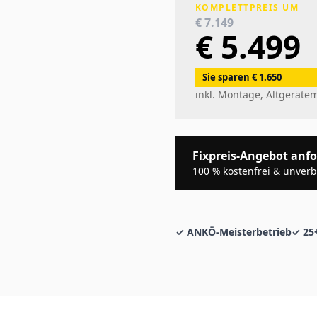
KOMPLETTPREIS UM
€ 7.149
€ 5.499
Sie sparen € 1.650
inkl. Montage, Altgerät
Fixpreis-Angebot anf
100 % kostenfrei & unverb
✓ ANKÖ-Meisterbetrieb
✓ 25