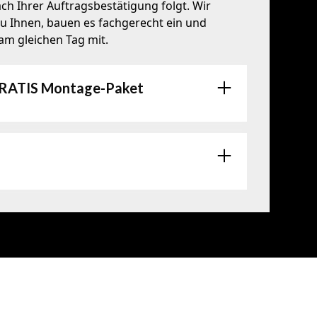
ch Ihrer Auftragsbestätigung folgt. Wir
u Ihnen, bauen es fachgerecht ein und
am gleichen Tag mit.
GRATIS Montage-Paket
n
s alten Gerätes
nzeige bei Wiener Netze
rgung des Altgeräts
sch/Buderus Werksgarantie + 3 Jahre Gelb
anzierung auf Wunsch möglich
leistung
rreich
tem inkl. fachgerechter Montage
sse
rsystem
hfangkehrer
t Kamin-Vorbefund
h Ihrem Wunsch