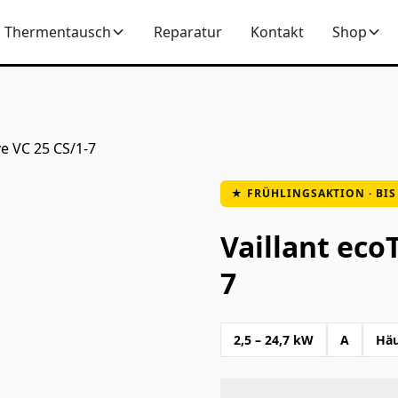
Thermentausch
Reparatur
Kontakt
Shop
ve VC 25 CS/1-7
★ FRÜHLINGSAKTION · BIS 
Vaillant eco
7
2,5 – 24,7 kW
A
Häu