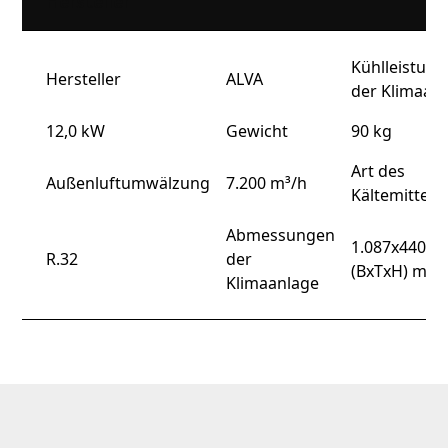
Hersteller
Kühlleistung
Hersteller
ALVA
der Klimaan
12,0 kW
Gewicht
90 kg
Art des
Außenluftumwälzung
7.200 m³/h
Kältemittels
Abmessungen
1.087x440x1
R.32
der
(BxTxH) mm
Klimaanlage